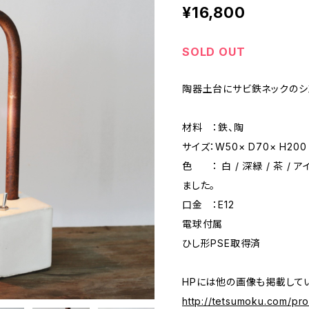
¥16,800
SOLD OUT
陶器土台にサビ鉄ネックのシ
材料 ：鉄、陶
サイズ：W50× D70× H200 
色 ： 白 / 深緑 / 茶 /
ました。
口金 ：E12
電球付属
ひし形PSE取得済
HPには他の画像も掲載して
http://tetsumoku.com/pr